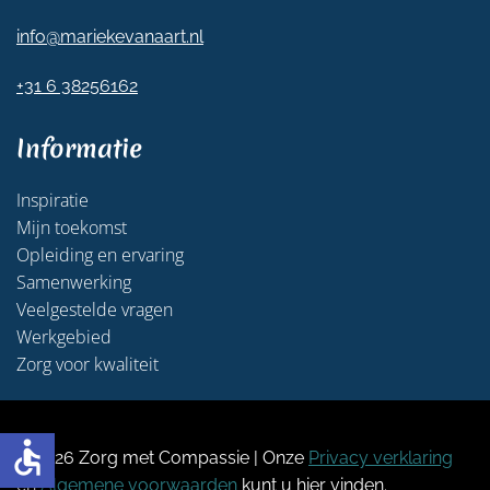
info@mariekevanaart.nl
+31 6 38256162
Informatie
Inspiratie
Mijn toekomst
Opleiding en ervaring
Samenwerking
Veelgestelde vragen
Werkgebied
Zorg voor kwaliteit
accessible
©
2026 Zorg met Compassie | Onze
Privacy verklaring
en
Algemene voorwaarden
kunt u hier vinden.