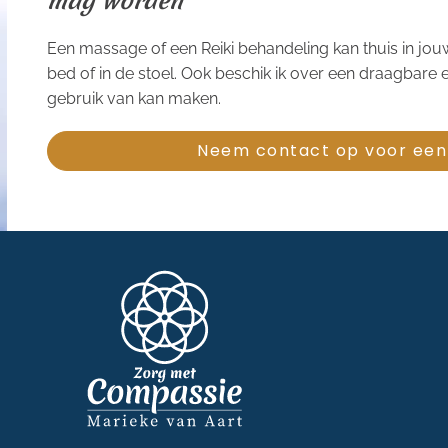
mag worden’
Een massage of een Reiki behandeling kan thuis in jo
bed of in de stoel. Ook beschik ik over een draagbare
gebruik van kan maken.
Neem contact op voor een