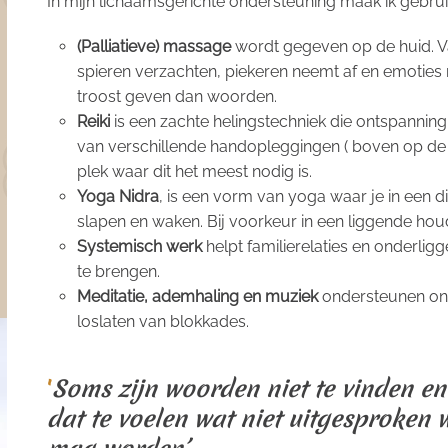
In mijn lichaamsgerichte ondersteuning maak ik gebrui
(Palliatieve) massage
wordt gegeven op de huid. Vaa
spieren verzachten, piekeren neemt af en emoti
troost geven dan woorden.
Reiki
is een zachte helingstechniek die ontspanning
van verschillende handopleggingen ( boven op de 
plek waar dit het meest nodig is.
Yoga Nidra
, is een vorm van yoga waar je in een 
slapen en waken. Bij voorkeur in een liggende houd
Systemisch werk
helpt familierelaties en onderli
te brengen.
Meditatie, ademhaling en muziek
ondersteunen ont
loslaten van blokkades.
'
Soms zijn woorden niet te vinden e
dat te voelen wat niet uitgesproken