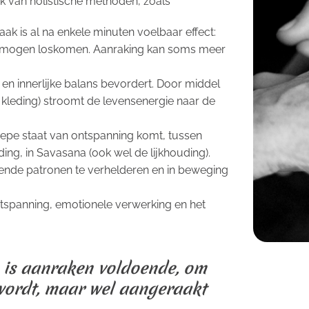
k van holistische methoden, zoals
k is al na enkele minuten voelbaar effect:
es mogen loskomen. Aanraking kan soms meer
 en innerlijke balans bevordert. Door middel
kleding) stroomt de levensenergie naar de
diepe staat van ontspanning komt, tussen
ing, in Savasana (ook wel de lijkhouding).
ggende patronen te verhelderen en in beweging
spanning, emotionele verwerking en het
n is aanraken voldoende, om
 wordt, maar wel aangeraakt