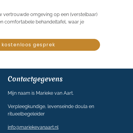
uw vertrouwde omgeving op een (verstelbaar)
 en comfortabele behandeltafel, waar je
 kostenloos gesprek
Contactgegevens
Mijn naam is Marieke van Aart.
Verpleegkundige, levenseinde doula en
ritueelbegeleider
info@mariekevanaart.nl