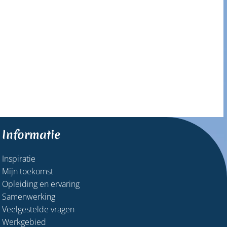
Informatie
Inspiratie
Mijn toekomst
Opleiding en ervaring
Samenwerking
Veelgestelde vragen
Werkgebied