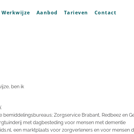
Werkwijze
Aanbod
Tarieven
Contact
jze, ben ik
’.
nde bemiddelingsbureaus; Zorgservice Brabant, Redbeez en G
zorgtuinderij met dagbesteding voor mensen met dementie
ids.nl, een marktplaats voor zorgverleners en voor mensen d