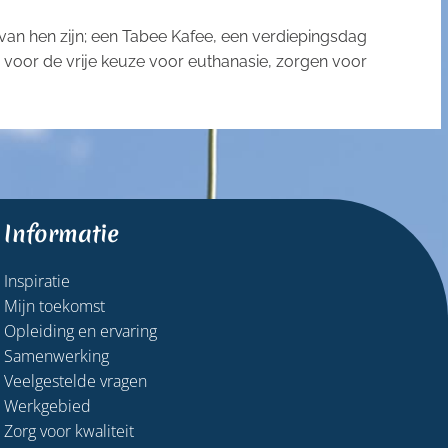
n van hen zijn; een Tabee Kafee, een verdiepingsdag
voor de vrije keuze voor euthanasie, zorgen voor
Informatie
Inspiratie
Mijn toekomst
Opleiding en ervaring
Samenwerking
Veelgestelde vragen
Werkgebied
Zorg voor kwaliteit