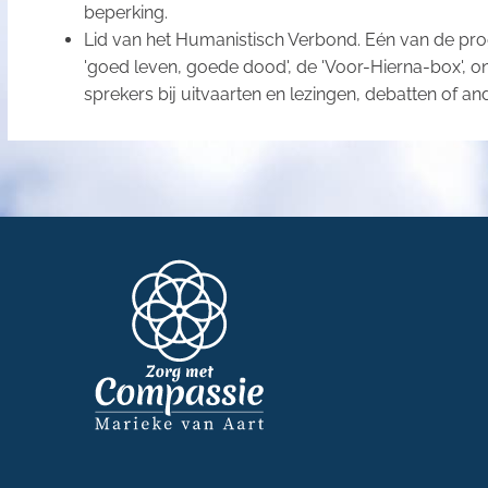
beperking.
Lid van het Humanistisch Verbond. Eén van de progr
'goed leven, goede dood', de 'Voor-Hierna-box', 
sprekers bij uitvaarten en lezingen, debatten of a