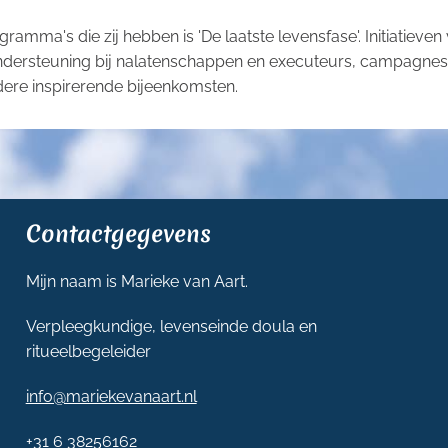
amma's die zij hebben is 'De laatste levensfase'. Initiatieve
ondersteuning bij nalatenschappen en executeurs, campagnes 
ndere inspirerende bijeenkomsten.
Contactgegevens
Mijn naam is Marieke van Aart.
Verpleegkundige, levenseinde doula en
ritueelbegeleider
info@mariekevanaart.nl
+31 6 38256162