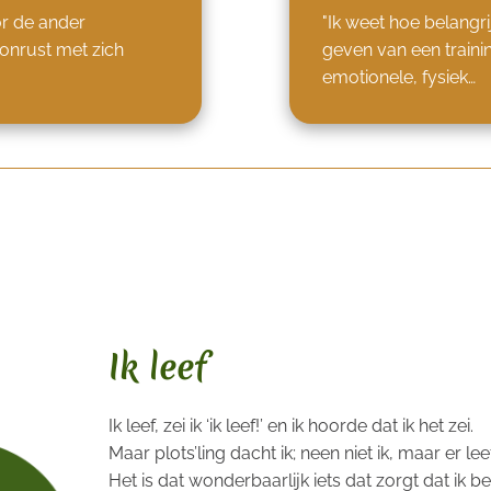
or de ander
"Ik weet hoe belangrij
onrust met zich
geven van een traini
emotionele, fysiek…
Ik leef
Ik leef, zei ik ‘ik leef!’ en ik hoorde dat ik het zei.
Maar plots’ling dacht ik; neen niet ik, maar er leeft 
Het is dat wonderbaarlijk iets dat zorgt dat ik b