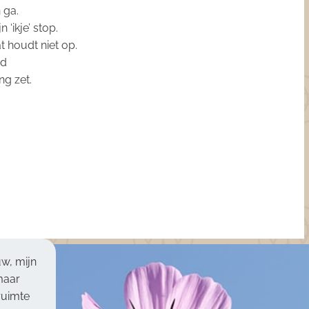
 ga.
 ‘ikje’ stop.
dat houdt niet op.
ed
ng zet.
stige vrouw en zij is een heel
 geweest voor mijn man. Zij is
ont heel veel liefde voor haar vak.