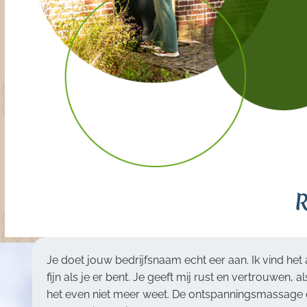
R
am echt eer aan. Ik vind het altijd
Eind 2022 zorgde ik 
eeft mij rust en vertrouwen, als ik
dieren en het huis
et. De ontspanningsmassage die ik
dankzij de komst va