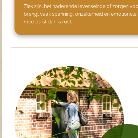
Ziek zijn, het naderende levenseinde of zorgen vo
brengt vaak spanning, onzekerheid en emotionele 
mee. Juist dan is rust…