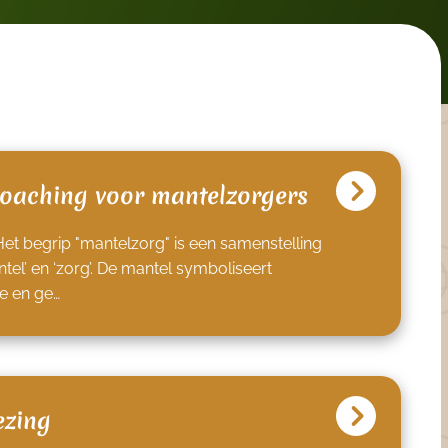
coaching voor mantelzorgers
Het begrip "mantelzorg" is een samenstelling
el’ en ‘zorg’. De mantel symboliseert
e en ge…
ezing