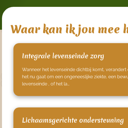
Waar kan ik jou mee 
Integrale levenseinde zorg
Wanneer het levenseinde dichtbij komt, verandert e
het nu gaat om een ongeneeslijke ziekte, een bew
levenseinde , of het la…
Lichaamsgerichte ondersteuning