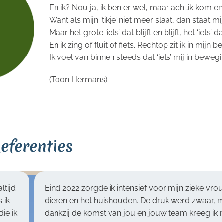
En ik? Nou ja, ik ben er wel, maar ach…ik kom en
Want als mijn ‘tikje’ niet meer slaat, dan staat mijn
Maar het grote ‘iets’ dat blijft en blijft, het ‘iets’ 
En ik zing of fluit of fiets. Rechtop zit ik in mijn b
Ik voel van binnen steeds dat ‘iets’ mij in bewegi
(Toon Hermans)
eferenties
intensief voor mijn zieke vrouw, mijn
Marieke is een ru
houden. De druk werd zwaar, maar
betrouwbare hulp
n jou en jouw team kreeg ik ruimte
vakbekwaam en to