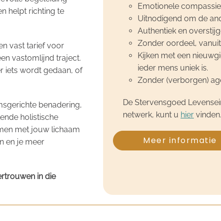
Emotionele compassie
n helpt richting te
Uitnodigend om de ande
Authentiek en oversti
Zonder oordeel, vanuit 
en vast tarief voor
Kijken met een nieuwgi
en vastomlijnd traject.
ieder mens uniek is.
er iets wordt gedaan, of
Zonder (verborgen) age
De Stervensgoed Levenseinde
msgerichte benadering,
netwerk, kunt u
hier
vinden
lende holistische
omen met jouw lichaam
Meer informatie
en en je meer
ertrouwen in die