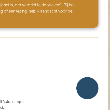
k het is, om verdriet te doorleven". Bij het
ng of een lezing, heb ik aandacht voor de
‘iets’ in mij …
esta