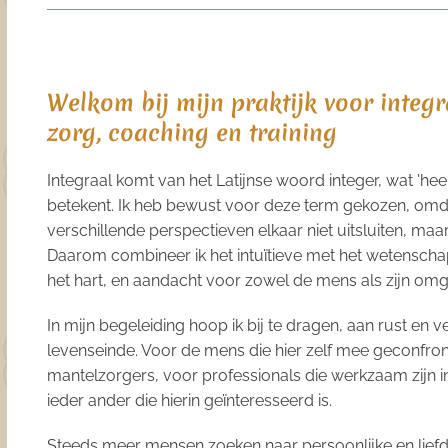
Welkom bij mijn praktijk voor integr
zorg, coaching en training
Integraal komt van het Latijnse woord integer, wat 'heel
betekent. Ik heb bewust voor deze term gekozen, omda
verschillende perspectieven elkaar niet uitsluiten, maar
Daarom combineer ik het intuïtieve met het wetenscha
het hart, en aandacht voor zowel de mens als zijn om
In mijn begeleiding hoop ik bij te dragen, aan rust en v
levenseinde. Voor de mens die hier zelf mee geconfro
mantelzorgers, voor professionals die werkzaam zijn i
ieder ander die hierin geïnteresseerd is.
Steeds meer mensen zoeken naar persoonlijke en liefd