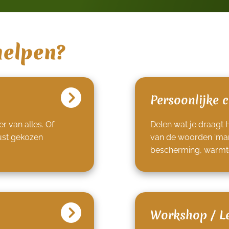
helpen?
Persoonlijke 
r van alles. Of
Delen wat je draagt 
ust gekozen
van de woorden ‘mant
bescherming, warmt
Workshop / L