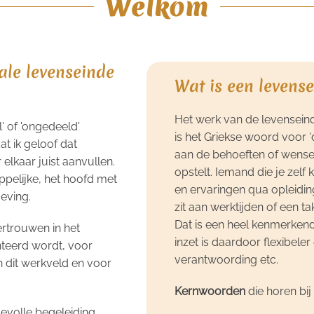
Welkom
ale levenseinde
Wat is een levens
Het werk van de levenseind
' of 'ongedeeld'
is het Griekse woord voor 
t ik geloof dat
aan de behoeften of wense
 elkaar juist aanvullen.
opstelt. Iemand die je zelf 
ppelijke, het hoofd met
en ervaringen qua opleiding 
geving.
zit aan werktijden of een t
Dat is een heel kenmerkend
ertrouwen in het
inzet is daardoor flexibeler
nteerd wordt, voor
verantwoording etc.
n dit werkveld en voor
Kernwoorden
die horen bij
evolle begeleiding