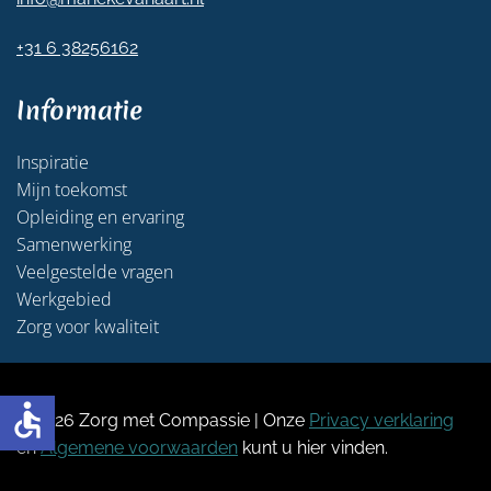
+31 6 38256162
Informatie
Inspiratie
Mijn toekomst
Opleiding en ervaring
Samenwerking
Veelgestelde vragen
Werkgebied
Zorg voor kwaliteit
accessible
©
2026 Zorg met Compassie | Onze
Privacy verklaring
en
Algemene voorwaarden
kunt u hier vinden.